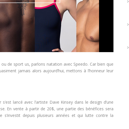
t ou de sport us, parlons natation avec Speedo. Car bien que
uasiment jamais alors aujourd’hui, mettons à l’honneur leur
 s’est lancé avec l’artiste Dave Kinsey dans le design d’une
se. En vente à partir de 20$, une partie des bénéfices sera
 s’investit depuis plusieurs années et qui lutte contre la