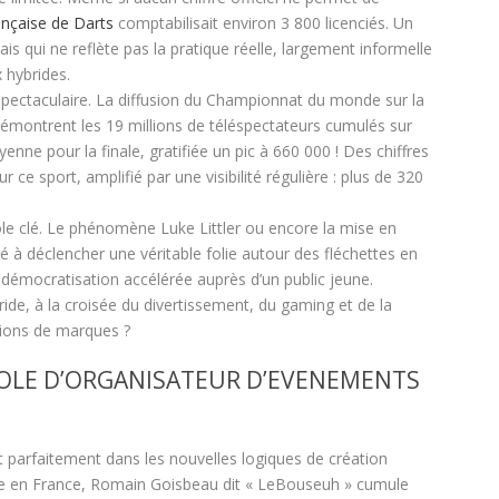
ançaise de Darts
comptabilisait environ 3 800 licenciés. Un
s qui ne reflète pas la pratique réelle, largement informelle
x hybrides.
pectaculaire. La diffusion du Championnat du monde sur la
montrent les 19 millions de téléspectateurs cumulés sur
nne pour la finale, gratifiée un pic à 660 000 ! Des chiffres
r ce sport, amplifié par une visibilité régulière : plus de 320
 rôle clé. Le phénomène Luke Littler ou encore la mise en
 à déclencher une véritable folie autour des fléchettes en
 démocratisation accélérée auprès d’un public jeune.
ide, à la croisée du divertissement, du gaming et de la
ations de marques ?
ROLE D’ORGANISATEUR D’EVENEMENTS
it parfaitement dans les nouvelles logiques de création
e en France, Romain Goisbeau dit « LeBouseuh » cumule