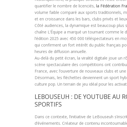
quantifier le nombre de licenciés,
la Fédération Fr
volume faible comparé aux sports traditionnels, mai
et en croissance dans les bars, clubs privés et lieu
Côté audiences, la dynamique est beaucoup plus s
chaîne L’Équipe a marqué un tournant comme le dé
l’édition 2025 avec 450 000 téléspectateurs en moye
qui confirment un fort intérêt du public français pou
heures de diffusion annuelle.
Au-delà du petit écran, la viralité digitale joue un
scène spectaculaire des compétitions ont contribué
France, avec l’ouverture de nouveaux clubs et une
Désormais, les fléchettes deviennent un sport hybr
culture pop. Un terrain de jeu idéal pour les activ
LEBOUSEUH : DE YOUTUBE AU 
SPORTIFS
Dans ce contexte, l’initiative de LeBouseuh s’inscr
d’événements. Créateur de contenu incontournabl