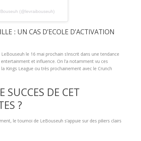
LeBouseuh (@levraibouseuh)
LLE : UN CAS D’ECOLE D’ACTIVATION
par LeBouseuh le 16 mai prochain s’inscrit dans une tendance
t, entertainment et influence. On l’a notamment vu ces
, la Kings League ou très prochainement avec le Crunch
LE SUCCES DE CET
ES ?
nt, le tournoi de LeBouseuh s’appuie sur des piliers clairs