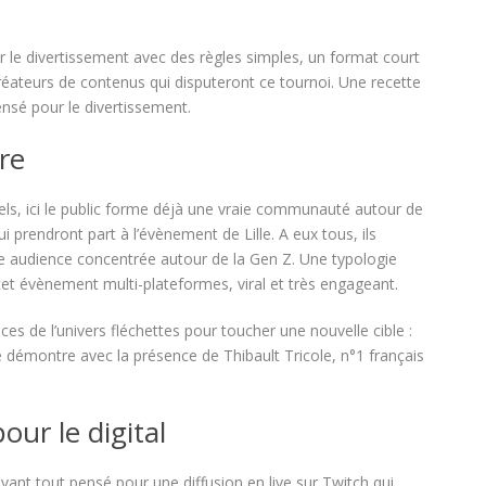
r le divertissement avec des règles simples, un format court
créateurs de contenus qui disputeront ce tournoi. Une recette
nsé pour le divertissement.
re
ls, ici le public forme déjà une vraie communauté autour de
prendront part à l’évènement de Lille. A eux tous, ils
ne audience concentrée autour de la Gen Z. Une typologie
et évènement multi-plateformes, viral et très engageant.
s de l’univers fléchettes pour toucher une nouvelle cible :
se démontre avec la présence de Thibault Tricole, n°1 français
ur le digital
vant tout pensé pour une diffusion en live sur Twitch qui